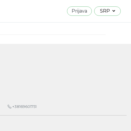
Prijava
+38169601751