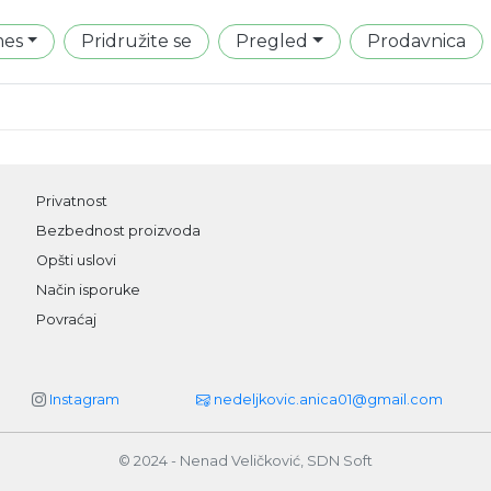
mes
Pridružite se
Pregled
Prodavnica
Privatnost
Bezbednost proizvoda
Opšti uslovi
Način isporuke
Povraćaj
Instagram
nedeljkovic.anica01@gmail.com
© 2024 - Nenad Veličković, SDN Soft